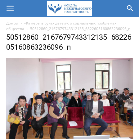
Домой
«Камеры в руках детей»: о социальных проблемах
общества
50512860_2167679743312135_6822605160863236096_n
50512860_2167679743312135_68226
05160863236096_n