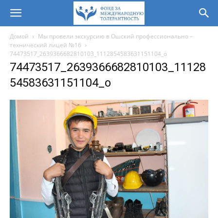
Домой
Мы провели экскурсию в Ошский профессионально –
технический лицей №16
74473517_2639366682810103_1112854583631151104_o
74473517_2639366682810103_11128
54583631151104_o