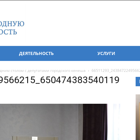
ДЕЯТЕЛЬНОСТЬ
УСЛУГИ
ним столом с депутатами городского кенеша
66511293_2438472249566
9566215_650474383540119