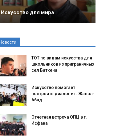
Искусство для мира
Новости
ТОТ по видам искусства для
школьников из приграничных
сел Баткена
Искусство помогает
построить диалог в г. Жалал-
Абад
Отчетная встреча ОПЦ в г.
Исфана