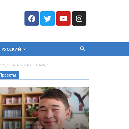
РУССКИЙ
215_6504743835401191424_n
Проекты