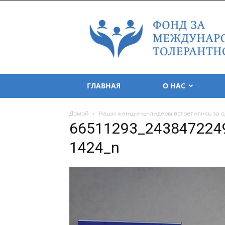
Foundation
for
Tolerance
International
ГЛАВНАЯ
О НАС
Домой
Наши женщины-лидеры встретились за од
66511293_243847224
1424_n