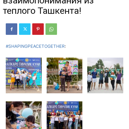
взаимопонимания из
теплого Ташкента!
#SHAPINGPEACETOGETHER
: