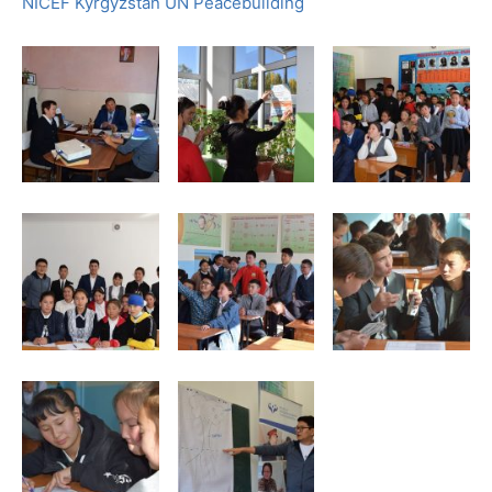
NICEF Kyrgyzstan
UN Peacebuilding