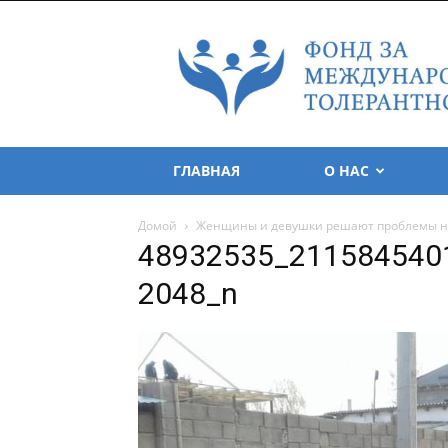
Foundation
for
Tolerance
International
ГЛАВНАЯ
О НАС
Домой
Женщины и девушки решают проблемы н
48932535_211584540
2048_n