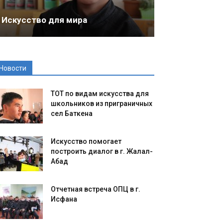
Искусство для мира
Новости
ТОТ по видам искусства для
школьников из приграничных
сел Баткена
Искусство помогает
построить диалог в г. Жалал-
Абад
Отчетная встреча ОПЦ в г.
Исфана