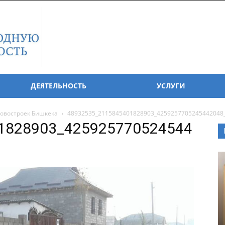
ДЕЯТЕЛЬНОСТЬ
УСЛУГИ
овостроек Бишкека
48932535_2115845401828903_4259257705245442048
1828903_425925770524544