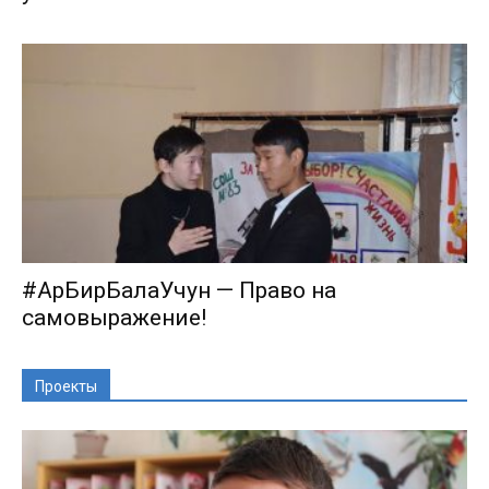
#АрБирБалаУчун — Право на
самовыражение!
Проекты