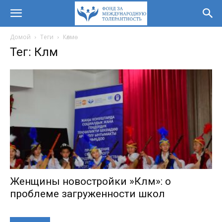
Домой
Теги
Көлмө
Тег: Көлмө
Женщины новостройки »Көлмө»: о
проблеме загруженности школ