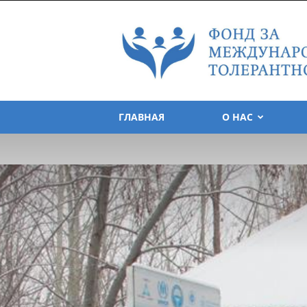
Foundation
for
Tolerance
International
ГЛАВНАЯ
О НАС