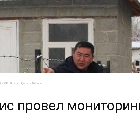
оринг в с. Булак-Башы
с провел мониторинг 