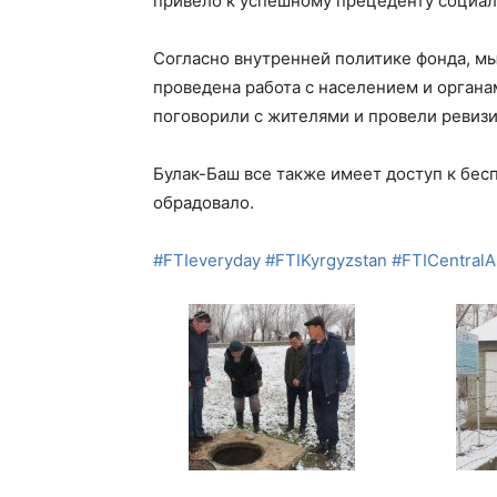
привело к успешному прецеденту социал
Согласно внутренней политике фонда, м
проведена работа с населением и органам
поговорили с жителями и провели ревизи
Булак-Баш все также имеет доступ к бес
обрадовало.
#
FTIeveryday
#
FTIKyrgyzstan
#
FTICentralA