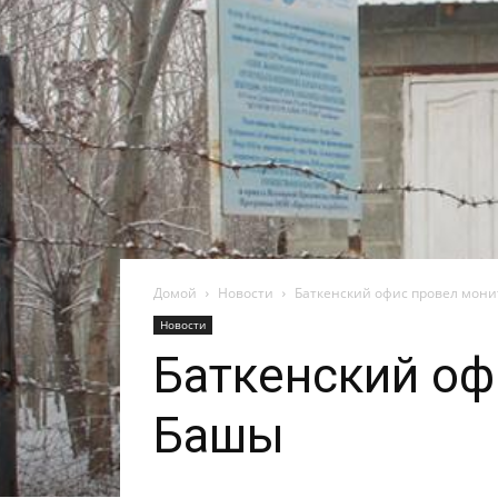
Домой
Новости
Баткенский офис провел монит
Новости
Баткенский офи
Башы