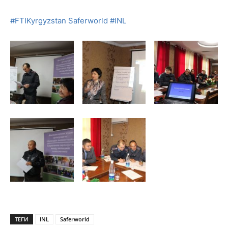
#
FTIKyrgyzstan
Saferworld
#
INL
ТЕГИ
INL
Saferworld