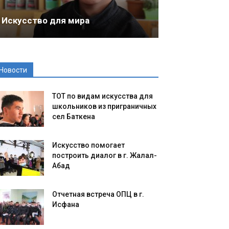
Искусство для мира
Новости
ТОТ по видам искусства для
школьников из приграничных
сел Баткена
Искусство помогает
построить диалог в г. Жалал-
Абад
Отчетная встреча ОПЦ в г.
Исфана