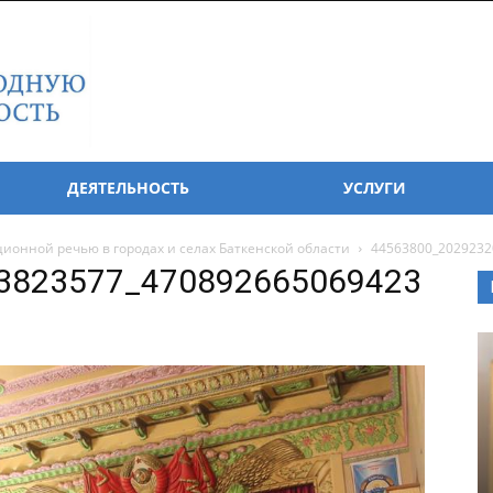
ДЕЯТЕЛЬНОСТЬ
УСЛУГИ
ионной речью в городах и селах Баткенской области
44563800_2029232
3823577_470892665069423