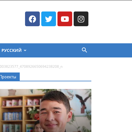
РУССКИЙ
003823577_4708926650694238208_n
Проекты