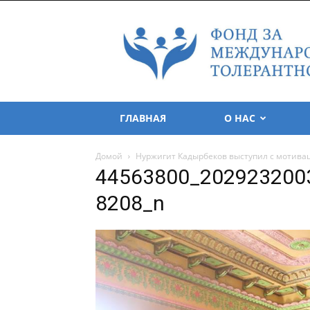
Foundation
for
Tolerance
International
ГЛАВНАЯ
О НАС
Домой
Нуржигит Кадырбеков выступил с мотивац
44563800_202923200
8208_n