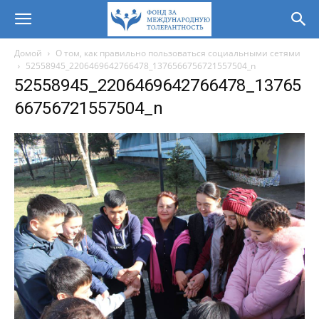
Домой
О том, как правильно пользоваться социальными сетями
52558945_2206469642766478_1376566756721557504_n
52558945_2206469642766478_13765
66756721557504_n