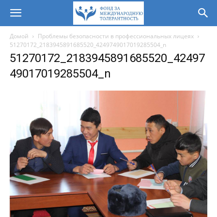
Домой
Проблемы безопасности в профессиональных лицеях
51270172_2183945891685520_4249749017019285504_n
51270172_2183945891685520_42497
49017019285504_n