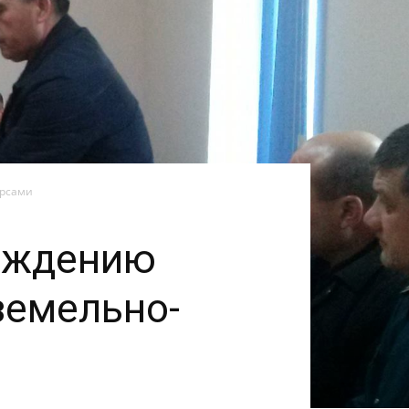
урсами
еждению
земельно-