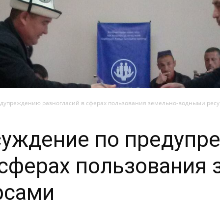
едупреждению разногласий в сферах пользования земельно-водными рес
суждение по предупр
 сферах пользования 
рсами