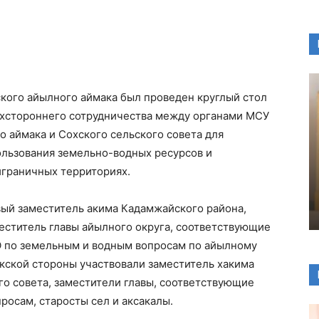
ского айылного аймака был проведен круглый стол
ухстороннего сотрудничества между органами МСУ
 аймака и Сохского сельского совета для
ользования земельно-водных ресурсов и
играничных территориях.
вый заместитель аким
а Кадамжайского района,
меститель главы айылного округа, соответствующие
О по земельным и водным вопросам по айылному
бекской стороны участвовали заместитель хакима
го совета, заместители главы, соответствующие
осам, старосты сел и аксакалы.