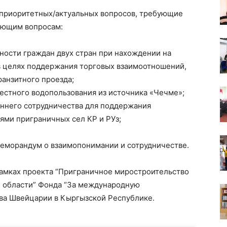
и приоритетных/актуальных вопросов, требующие
ующим вопросам:
ности граждан двух стран при нахождении на
 в целях поддержания торговых взаимоотношений,
анзитного проезда;
стного водопользования из источника «Чечме»;
ннего сотрудничества для поддержания
ми приграничных сел КР и РУз;
меморандум о взаимопонимании и сотрудничестве.
амках проекта “Приграничное миростроительство
й области” Фонда “За международную
ва Швейцарии в Кыргызской Республике.