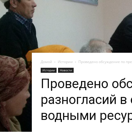
Домой
Истории
Проведено обсуждение по пр
Истории
Новости
Проведено об
разногласий в
водными ресу