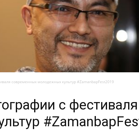
тиваля современных молодежных культур #ZamanbapFest2019
ографии с фестивал
ультур #ZamanbapFes