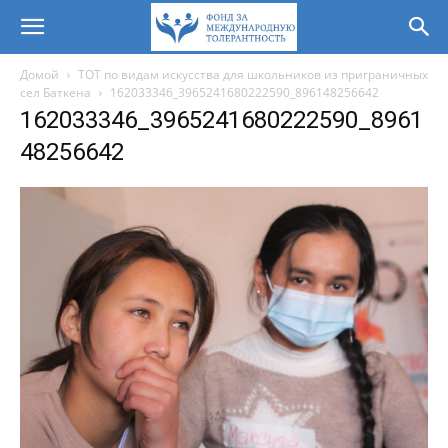
Домой
ТОТ по видам искусства для школьников из приграничных
сел Баткена
162033346_3965241680222590_896148256642
162033346_3965241680222590_8961
48256642