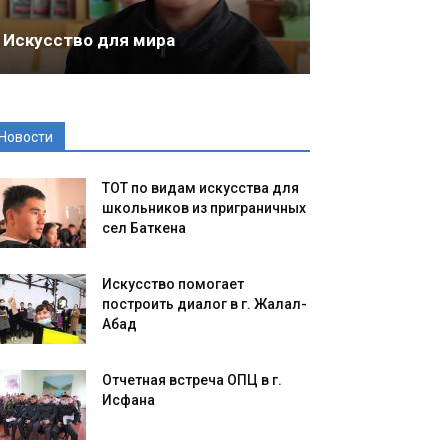
Искусство для мира
Новости
ТОТ по видам искусства для
школьников из приграничных
сел Баткена
Искусство помогает
построить диалог в г. Жалал-
Абад
Отчетная встреча ОПЦ в г.
Исфана