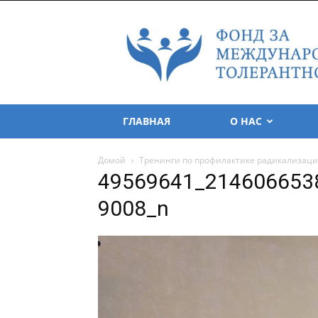
Foundation
for
Tolerance
International
ГЛАВНАЯ
О НАС
Домой
Тренинги по профилактике радикализаци
49569641_214606653
9008_n