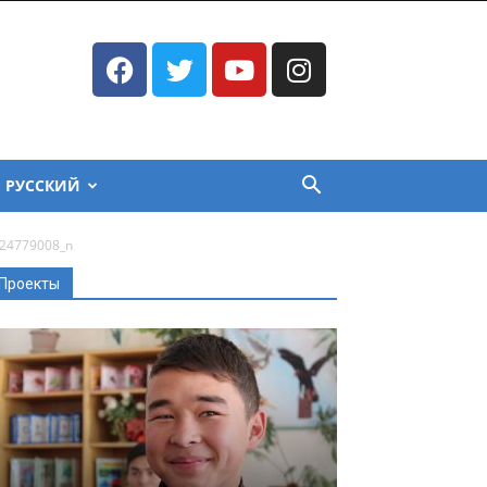
РУССКИЙ
24779008_n
Проекты