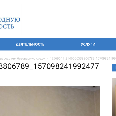
ДЕЯТЕЛЬНОСТЬ
УСЛУГИ
и: создаем безопасную среду
49569641_2146066538806789_15709824199
8806789_157098241992477