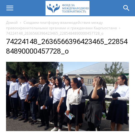
Домой
Создаем платформу взаимодействия между
правоохранительными органами и гражданами Кыргызстана
74224148_2636566396423465_2285484890000457728_o
74224148_2636566396423465_22854
84890000457728_o