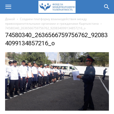
Домой
Создаем платформу взаимодействия между
правоохранительными органами и гражданами Кыргызстана
74580340_2636566759756762_920834099134857216_o
74580340_2636566759756762_92083
4099134857216_o