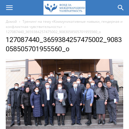
Домой
Тренинг на тему «Коммуникативные навыки, гендерная и
конфликтная чувствительность»
127087440_3659384257475002_9083058505701955560_o
127087440_3659384257475002_9083
058505701955560_o