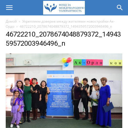
Домой
Укрепляем доверие между жителями новостройки Ак-
Ордо
46722210_2078674048879372_1494359572003946496_n
46722210_2078674048879372_14943
59572003946496_n