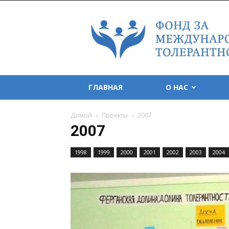
Foundation
for
Tolerance
International
ГЛАВНАЯ
О НАС
Домой
Проекты
2007
2007
1998
1999
2000
2001
2002
2003
2004