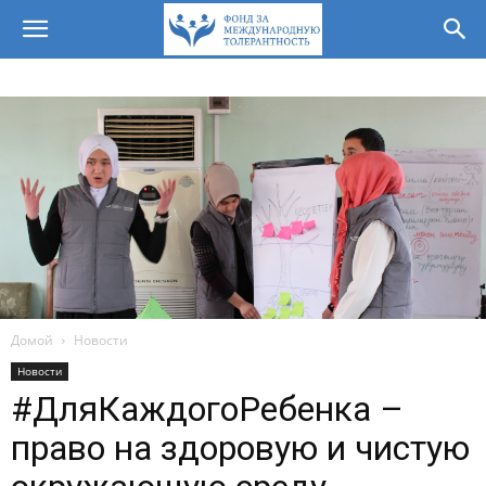
Домой
Новости
Новости
#ДляКаждогоРебенка –
право на здоровую и чистую