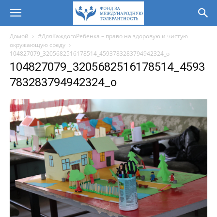
Домой
#ДляКаждогоРебенка – право на здоровую и чистую
окружающую среду
104827079_3205682516178514_4593783283794942324_o
104827079_3205682516178514_4593
783283794942324_o