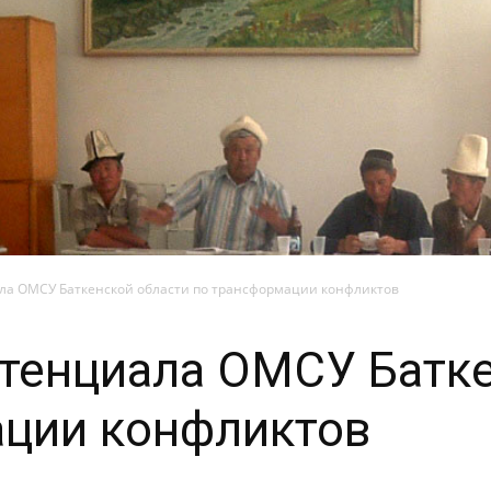
а ОМСУ Баткенской области по трансформации конфликтов
тенциала ОМСУ Батке
ации конфликтов