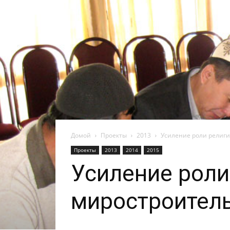
Домой
Проекты
2013
Усиление роли религи
Проекты
2013
2014
2015
Усиление роли
миростроител