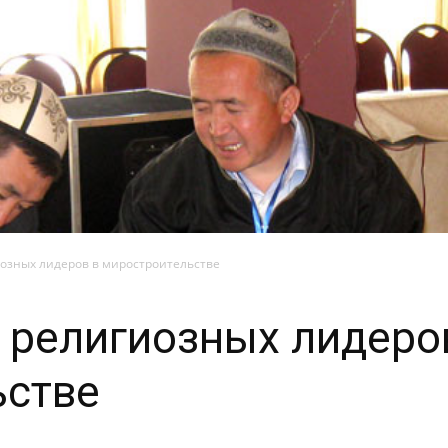
озных лидеров в миростроительстве
 религиозных лидеро
ьстве