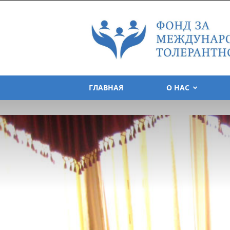
Foundation
for
Tolerance
International
ГЛАВНАЯ
О НАС